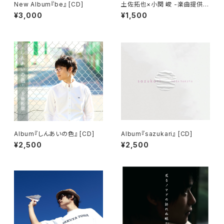
New Album『be』 [CD]
土佐拓也×小関 峻 -楽曲提供-
[CD]
¥3,000
¥1,500
Album『しんあいの色』 [CD]
Album『sazukari』 [CD]
¥2,500
¥2,500