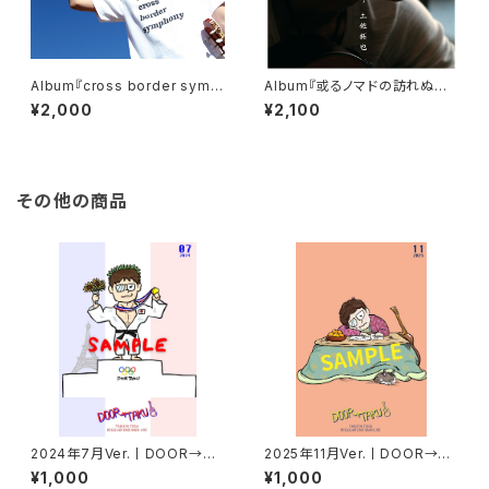
Album『cross border symp
Album『或るノマドの訪れぬ眠
hony』 [CD]
り』 [CD]
¥2,000
¥2,100
その他の商品
2024年7月Ver.丨DOOR→TA
2025年11月Ver.丨DOOR→TA
KUポストカード
KUポストカード
¥1,000
¥1,000