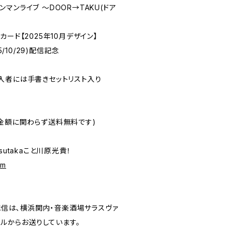
マンライブ ～DOOR→TAKU(ドア
ード【2025年10月デザイン】
5/10/29)配信記念
のご購入者には手書きセットリスト入り
金額に関わらず送料無料です)
sutakaこと川原光貴！
om
ブ配信は、横浜関内・音楽酒場サラスヴァ
ネルからお送りしています。