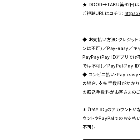
★ DOOR→TAKU第62回は、2
ご視聴URLはコチラ:
https:
◆ お支払い方法：クレジット
ンは不可)／Pay-easy／
PayPay(Pay IDアプリでは
では不可)／PayPal(Pay 
◆ コンビニ払い・Pay-ea
の場合、支払手数料がかかり
の振込手数料がお客さまのご
＊ 『PAY ID』のアカウント
ウントやPayPalでのお支払
不可)。