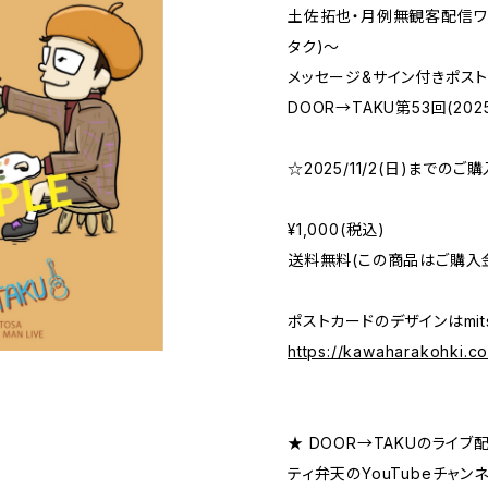
土佐拓也・月例無観客配信ワン
タク)～
メッセージ&サイン付きポストカ
DOOR→TAKU第53回(202
☆2025/11/2(日)まで
¥1,000(税込)
送料無料(この商品はご購入
ポストカードのデザインはmit
https://kawaharakohki.c
★ DOOR→TAKUのライ
ティ弁天のYouTubeチャン