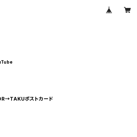
uTube
OOR→TAKUポストカード