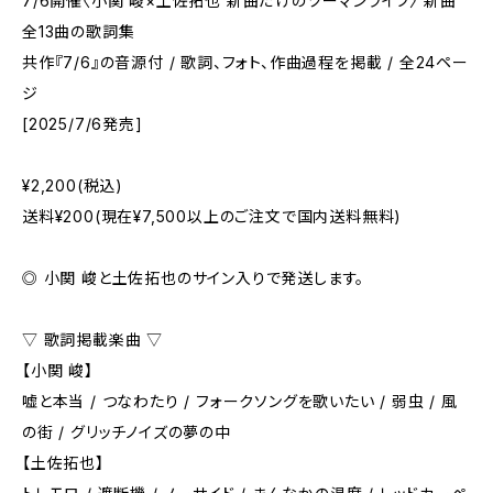
7/6開催〈小関 峻×土佐拓也 新曲だけのツーマンライブ〉 新曲
全13曲の歌詞集
共作『7/6』の音源付 / 歌詞、フォト、作曲過程を掲載 / 全24ペー
ジ
[2025/7/6発売]
¥2,200(税込)
送料¥200(現在¥7,500以上のご注文で国内送料無料)
◎ 小関 峻と土佐拓也のサイン入りで発送します。
▽ 歌詞掲載楽曲 ▽
【小関 峻】
嘘と本当 / つなわたり / フォークソングを歌いたい / 弱虫 / 風
の街 / グリッチノイズの夢の中
【土佐拓也】