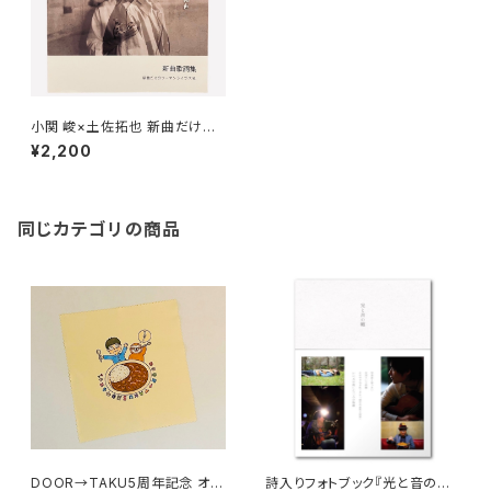
小関 峻×土佐拓也 新曲だけの
ツーマンライブ 新曲歌詞集(共
¥2,200
作音源付)
同じカテゴリの商品
DOOR→TAKU5周年記念 オリ
詩入りフォトブック『光と音の轍』